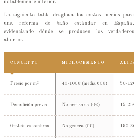
notablemente inferior.
La siguiente tabla desglosa los costes medios para
una reforma de baño estándar en España,
evidenciando dónde se producen los verdaderos
ahorros.
CONCEPTO
MICROCEMENTO
ALICA
Precio por m²
40-100€ (media 60€)
50-120€
Demolición previa
No necesaria (0€)
15-25€
Gestión escombros
No genera (0€)
150-30